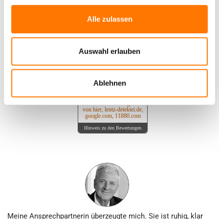
Kundenbewertungen für
Lentz GmbH &
Alle zulassen
Co. Detektive KG
Auswahl erlauben
AUSGEZEICHNET
.org
Kundenbewertungen
Ablehnen
SEHR GUT
4.92
/ 5.00
1.623 Bewertungen
von hier, lentz-detektei.de,
google.com, 11880.com
Hinweis zu den Bewertungen
Meine Ansprechpartnerin überzeugte mich. Sie ist ruhig, klar