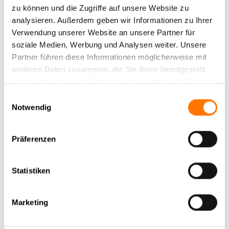
zu können und die Zugriffe auf unsere Website zu
Aktuelle News
analysieren. Außerdem geben wir Informationen zu Ihrer
Verwendung unserer Website an unsere Partner für
News Archiv
soziale Medien, Werbung und Analysen weiter. Unsere
Partner führen diese Informationen möglicherweise mit
weiteren Daten zusammen, die Sie ihnen bereitgestellt
haben oder die sie im Rahmen Ihrer Nutzung der Dienste
gesammelt haben.
Einwilligungsauswahl
Notwendig
Präferenzen
Das sagen unsere unsere
Statistiken
Mandanten
Marketing