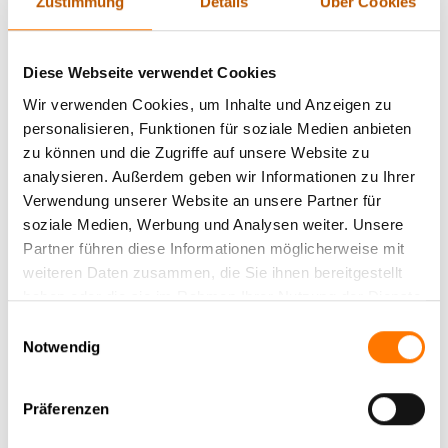
Einsatzdienst als Detektiv-Sachbearbeiter in unserem
Zustimmung
Details
Über Cookies
Team tätig.
In seiner Freizeit ist Nils begeisterter Halbmaraton,
Diese Webseite verwendet Cookies
Marathon und Cross-Hindernis-Läufer.
Wir verwenden Cookies, um Inhalte und Anzeigen zu
personalisieren, Funktionen für soziale Medien anbieten
Nehmen Sie
Kontakt
auf.
zu können und die Zugriffe auf unsere Website zu
analysieren. Außerdem geben wir Informationen zu Ihrer
Verwendung unserer Website an unsere Partner für
soziale Medien, Werbung und Analysen weiter. Unsere
Partner führen diese Informationen möglicherweise mit
Zurück zur Newsübersicht
weiteren Daten zusammen, die Sie ihnen bereitgestellt
haben oder die sie im Rahmen Ihrer Nutzung der Dienste
gesammelt haben.
Einwilligungsauswahl
Notwendig
Aktuelle News
News Archiv
Präferenzen