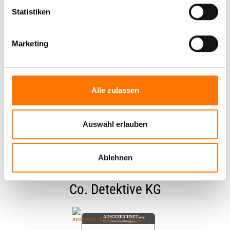
Statistiken
Marketing
Alle zulassen
Das sagen unsere unsere
Auswahl erlauben
Mandanten
Ablehnen
Kundenbewertungen für
Lentz GmbH &
Co. Detektive KG
AUSGEZEICHNET
.org
Kundenbewertungen