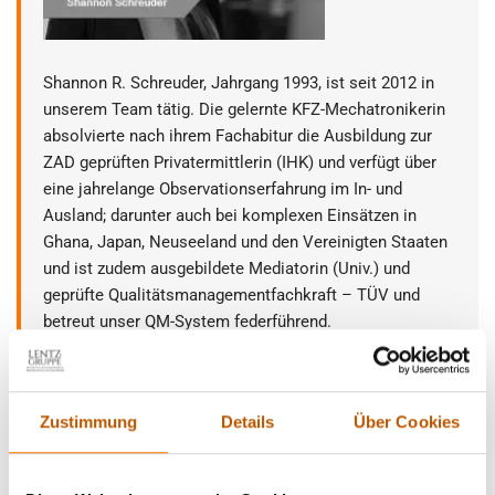
Shannon R. Schreuder, Jahrgang 1993, ist seit 2012 in
unserem Team tätig. Die gelernte KFZ-Mechatronikerin
absolvierte nach ihrem Fachabitur die Ausbildung zur
ZAD geprüften Privatermittlerin (IHK) und verfügt über
eine jahrelange Observationserfahrung im In- und
Ausland; darunter auch bei komplexen Einsätzen in
Ghana, Japan, Neuseeland und den Vereinigten Staaten
und ist zudem ausgebildete Mediatorin (Univ.) und
geprüfte Qualitätsmanagementfachkraft – TÜV und
betreut unser QM-System federführend.
In ihrer Freizeit verbringt die Mutter eines Sohnes viel
Zeit beim Wakeboarden und Motorradfahren mit ihrem
Zustimmung
Details
Über Cookies
Ehemann.
Nehmen Sie
Kontakt
auf.