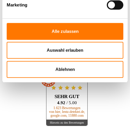
Marketing
Das sagen unsere unsere
Mandanten
Alle zulassen
Kundenbewertungen für
Lentz GmbH &
Auswahl erlauben
Co. Detektive KG
Ablehnen
AUSGEZEICHNET
.org
Kundenbewertungen
SEHR GUT
4.92
/ 5.00
1.623 Bewertungen
von hier, lentz-detektei.de,
google.com, 11880.com
Hinweis zu den Bewertungen