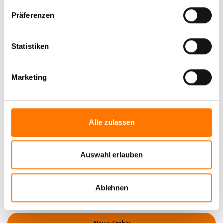
Präferenzen
In diesem Bereich ist Herr Zehner auch in der
Mandantenbetreuung in deutscher und italienischer
Statistiken
Sprache im Einsatz. In seiner Freizeit ist der zweifache
Vater leidenschaftlicher Hobbyfunker und in seiner
Gemeinde politisch sehr aktiv.
Marketing
Nehmen Sie
Kontakt
auf.
Alle zulassen
Auswahl erlauben
Zurück zur Newsübersicht
Ablehnen
Aktuelle News