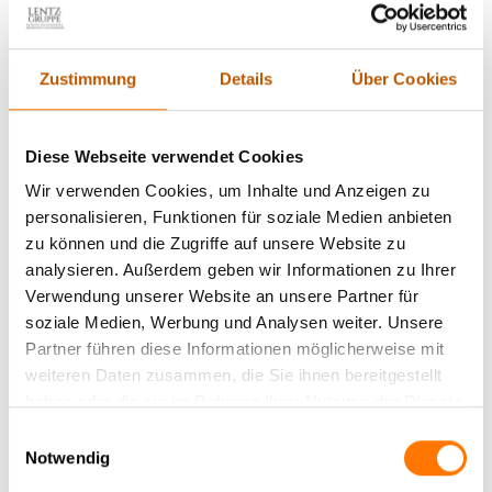
Zustimmung
Details
Über Cookies
Diese Webseite verwendet Cookies
Wir verwenden Cookies, um Inhalte und Anzeigen zu
personalisieren, Funktionen für soziale Medien anbieten
zu können und die Zugriffe auf unsere Website zu
analysieren. Außerdem geben wir Informationen zu Ihrer
Verwendung unserer Website an unsere Partner für
Der 57jährige Gernot Zehner ist Dipl.-Ing.
soziale Medien, Werbung und Analysen weiter. Unsere
Nachrichtentechnik, ausgebildeter
Partner führen diese Informationen möglicherweise mit
Abhörschutztechniker, hat einen behördlichen
weiteren Daten zusammen, die Sie ihnen bereitgestellt
Hintergrund und leitet unseren Technischen
haben oder die sie im Rahmen Ihrer Nutzung der Dienste
Abschirmdienst bereits seit dem Jahr 2000
gesammelt haben.
Einwilligungsauswahl
hauptberuflich und führt mit seinem Team
Notwendig
Lauschabwehr- und Abhörschutzeinsätze in ganz Europa
durch.