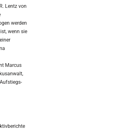
R. Lentz von
e
wogen werden
ist, wenn sie
einer
ema
ont Marcus
ikusanwalt,
 Aufstiegs-
ktivberichte