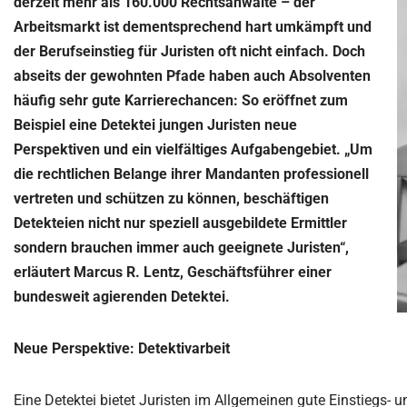
derzeit mehr als 160.000 Rechtsanwälte – der
Arbeitsmarkt ist dementsprechend hart umkämpft und
Sorge­recht 
Due-Diligence
Nebentätigk
Partnerprobleme
recht | Kind
der Berufseinstieg für Juristen oft nicht einfach. Doch
Verleumdung | üble Nachrede
Nebenbesch
abseits der gewohnten Pfade haben auch Absolventen
Widerrechtlicher Unterhalt
Kindesrückf
häufig sehr gute Karrierechancen: So eröffnet zum
Was ist erla
Bewerberanalysen | Headhunting
Personensu
Untreue, Ehebruch
Beispiel eine Detektei jungen Juristen neue
Mitarbeite
finden
Perspektiven und ein vielfältiges Aufgabengebiet. „Um
Versicherungsbetrug
die rechtlichen Belange ihrer Mandanten professionell
Einschleusungen | verdeckte
vertreten und schützen zu können, beschäftigen
Ermittlungen
Detekteien nicht nur speziell ausgebildete Ermittler
sondern brauchen immer auch geeignete Juristen“,
erläutert Marcus R. Lentz, Geschäftsführer einer
bundesweit agierenden Detektei.
Neue Perspektive: Detektivarbeit
Eine Detektei bietet Juristen im Allgemeinen gute Einstiegs- 