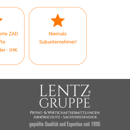
ierte ZAD
Niemals
fte
Subunternehmer!
ler - IHK