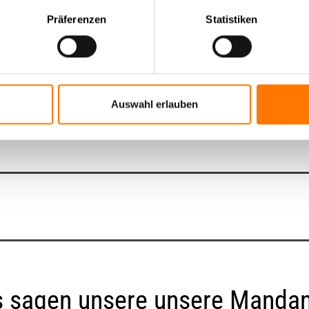
ist Nils begeisterter Halbmaraton, Marathon und Cross-Hindernis-
Präferenzen
Statistiken
kt
auf.
Auswahl erlauben
 sagen unsere unsere Manda