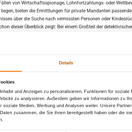
n Fällen von Wirtschaftsspionage, Lohnfortzahlungs- oder Wettb
ch liegen, bieten die Ermittlungen für private Mandanten passende
tnisses über die Suche nach vermissten Personen oder Kindesr
hon dieser Überblick zeigt: Bei einem Großteil der detektivischen
zu verfügen. „Außerdem sind grundsätzliche Fähigkeiten angehend
sfähigkeit oder das Erkennen von Zusammenhängen auch für d
ler Lentz.
Details
Cookies
nhalte und Anzeigen zu personalisieren, Funktionen für soziale
s Berufssoldat bei der Bundeswehr gewesen und war dort in der
Website zu analysieren. Außerdem geben wir Informationen zu I
. Nach Abschluss seiner Dienstzeit absolviert er zunächst ein
r soziale Medien, Werbung und Analysen weiter. Unsere Partner
 geprüften Privatermittler (IHK) und ist seitdem im operativen
 Daten zusammen, die Sie ihnen bereitgestellt haben oder die s
Detektiv-Sachbearbeiter in unserem Team tätig.
n.