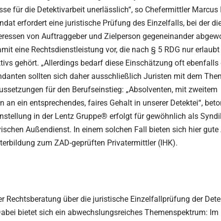
e für die Detektivarbeit unerlässlich“, so Chefermittler Marcus 
at erfordert eine juristische Prüfung des Einzelfalls, bei der di
nteressen von Auftraggeber und Zielperson gegeneinander abge
it eine Rechtsdienstleistung vor, die nach § 5 RDG nur erlaubt 
ivs gehört. „Allerdings bedarf diese Einschätzung oft ebenfalls 
andanten sollten sich daher ausschließlich Juristen mit dem Th
aussetzungen für den Berufseinstieg: „Absolventen, mit zweitem
nn an ein entsprechendes, faires Gehalt in unserer Detektei“, bet
nstellung in der Lentz Gruppe® erfolgt für gewöhnlich als Synd
ivischen Außendienst. In einem solchen Fall bieten sich hier gute
terbildung zum ZAD-geprüften Privatermittler (IHK).
er Rechtsberatung über die juristische Einzelfallprüfung der Dete
. Dabei bietet sich ein abwechslungsreiches Themenspektrum: Im