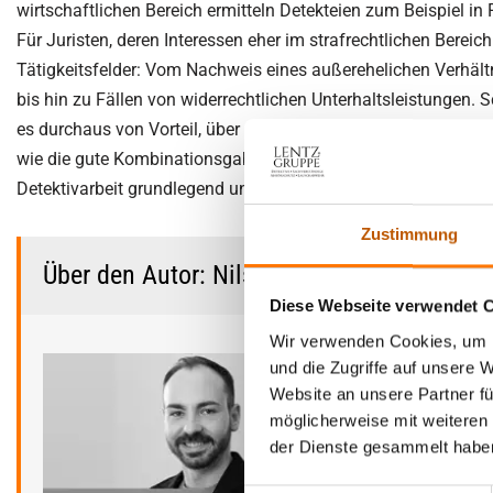
wirtschaftlichen Bereich ermitteln Detekteien zum Beispiel i
Für Juristen, deren Interessen eher im strafrechtlichen Berei
Tätigkeitsfelder: Vom Nachweis eines außerehelichen Verhäl
bis hin zu Fällen von widerrechtlichen Unterhaltsleistungen. Sc
es durchaus von Vorteil, über solide juristische Kenntnisse 
wie die gute Kombinationsgabe, ausgeprägte Kommunikation
Detektivarbeit grundlegend und wertvoll“, schließt Privatermitt
Zustimmung
Über den Autor: Nils Borsch
Diese Webseite verwendet 
Wir verwenden Cookies, um I
Nils Borsch ist al
und die Zugriffe auf unsere 
Auslandsverwendung
Website an unsere Partner fü
Ausbildung zum ZAD
möglicherweise mit weiteren
Einsatzdienst als 
der Dienste gesammelt habe