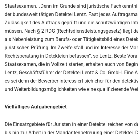
Staatsexamen. „Denn im Grunde sind juristische Fachkenntniss
der bundesweit tätigen Detektei Lentz. Fast jedes Auftragsmand
Zulässigkeit des Auftrags geprüft und die schutzwürdigen I
müssen. Nach § 2 RDG (Rechtsdienstleistungsgesetz) liegt dam
als Nebenleistung zum Berufs- oder Tätigkeitsbild eines Detekt
juristischen Prüfung. Im Zweifelsfall und im Interesse der M
Rechtsberatung in Detekteien befassen“, so Lentz. Beste Vor
Staatsexamen, die in Vollzeit starten, erhalten auch von Begi
Lentz, Geschäftsführer der Detektei Lentz & Co. GmbH. Eine A
es sei denn der Bewerber interessiert sich eher für den detekt
und Weiterbildungsmöglichkeiten wie eine qualifizierende Wei
Vielfältiges Aufgabengebiet
Die Einsatzgebiete für Juristen in einer Detektei reichen von d
bis hin zur Arbeit in der Mandantenbetreuung einer Detektei