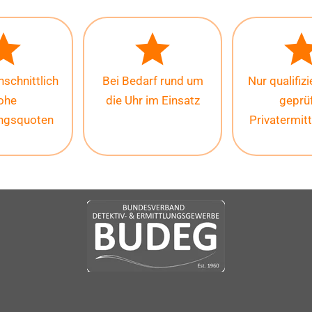
schnittlich
Bei Bedarf rund um
Nur qualifiz
ohe
die Uhr im Einsatz
geprü
ungsquoten
Privatermitt