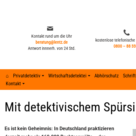
Zum
Inhalt
springen
Kontakt rund um die Uhr
kostenlose telefonische
beratung@lentz.de
0800 – 88 33
Antwort innnerh. von 24 Std.
⌂
Privatdetektiv
Wirtschaftsdetektei
Abhörschutz
Schrif
Kontakt
Kontakt rund um die Uhr
kostenlose telefonische
beratung@lentz.de
Typisches Verhalten nach Fremdgehen –
0800 – 88 33
Gerichtsurteile
Anzeichen 
Lohnfortza
Antwort innnerh. von 24 Std.
8 Anzeichen
Mit detektivischem Spürsi
GPS-Überwachung und Ortung
Detektei ve
Lohnfortzah
Gerichtsurteile
GPS-Tracker finden
Unterhalts
Spesenbetr
GPS-Überwachung und Ortung
Es ist kein Geheimnis:
In Deutschland praktizieren
Abhöraktion | Lauschangriffe
Unterhaltsb
Diebstahl 
GPS-Tracker finden