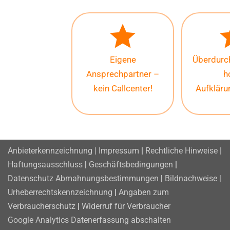
Eigene
Überdurch
Ansprechpartner –
h
kein Callcenter!
Aufklär
Anbieterkennzeichnung | Impressum
|
Rechtliche Hinweise |
Haftungsausschluss
|
Geschäftsbedingungen
|
Datenschutz
Abmahnungsbestimmungen
|
Bildnachweise |
Urheberrechtskennzeichnung
|
Angaben zum
Verbraucherschutz
|
Widerruf für Verbraucher
Google Analytics Datenerfassung abschalten