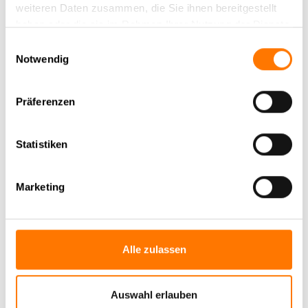
Sohnes leidenschaftlich gerne, fährt Motorrad und liebt
weiteren Daten zusammen, die Sie ihnen bereitgestellt
Wellness und lange Spaziergänge mit ihrem Hund.
haben oder die sie im Rahmen Ihrer Nutzung der Dienste
gesammelt haben.
Einwilligungsauswahl
Nehmen Sie
Kontakt
auf.
Notwendig
Präferenzen
Zurück zur Newsübersicht
Statistiken
Marketing
Aktuelle News
News Archiv
Alle zulassen
Auswahl erlauben