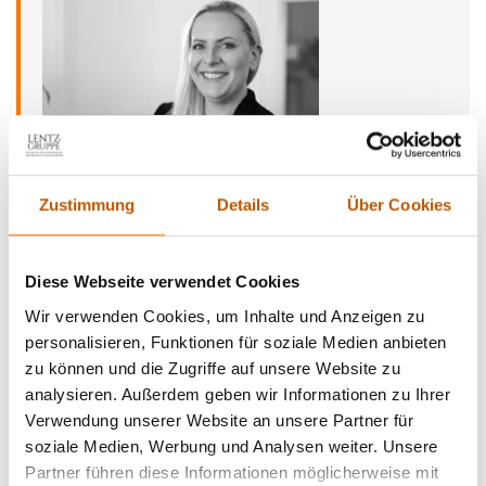
Zustimmung
Details
Über Cookies
Frances R. Lentz, Jahrgang 1989, ist seit 2010 in der
Detektei Lentz GmbH & Co. Detektive KG tätig. Sie
absolvierte nach ihrem Abitur und einem juristischen
Diese Webseite verwendet Cookies
Studium eine Ausbildung zur Kauffrau für
Büromanagement und anschließend die zweijährige
Wir verwenden Cookies, um Inhalte und Anzeigen zu
Ausbildung zur ZAD geprüften Privatermittlerin (IHK).
personalisieren, Funktionen für soziale Medien anbieten
Frau Lentz verfügt über langjährige
zu können und die Zugriffe auf unsere Website zu
Observationserfahrung im In- und Ausland und ist
analysieren. Außerdem geben wir Informationen zu Ihrer
zudem ausgebildete Mediatorin (Univ.).
Verwendung unserer Website an unsere Partner für
soziale Medien, Werbung und Analysen weiter. Unsere
In ihrer Freizeit kocht und backt die Mutter eines
Partner führen diese Informationen möglicherweise mit