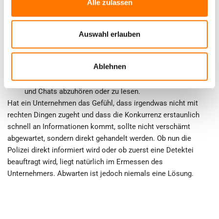
Alle zulassen
muss besonders achtsam sein. Gerade diejenigen, die
mit sensiblen Daten in Berührung kommen, sollten beide
Geräte zusätzlich schützen und nicht unbeaufsichtigt
Auswahl erlauben
liegen lassen. Es kostet einen Hacker nur wenige
Minuten, das Smartphone so zu rooten und mit einer
Ablehnen
zusätzlichen Software zu versehen, die es ihm erlaubt,
praktisch alle Bewegungen zu verfolgen – und Telefonate
und Chats abzuhören oder zu lesen.
Hat ein Unternehmen das Gefühl, dass irgendwas nicht mit
rechten Dingen zugeht und dass die Konkurrenz erstaunlich
schnell an Informationen kommt, sollte nicht verschämt
abgewartet, sondern direkt gehandelt werden. Ob nun die
Polizei direkt informiert wird oder ob zuerst eine Detektei
beauftragt wird, liegt natürlich im Ermessen des
Unternehmers. Abwarten ist jedoch niemals eine Lösung.