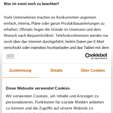
Was ist sonst noch zu beachten?
Viele Unternehmen machen es Konkurrenten ungemein
einfach, Interna, Pläne oder ganze Produktbauanleitungen zu
erhalten. Oftmals liegen die Gründe im Unwissen und dem
Wunsch nach Bequemlichkeit. Telefonkonferenzen werden nur
noch über das Internet durchgeführt, heikle Daten per E-Mail
verschickt oder irgendwo hochgeladen und das Tablet mit dem
Firmenzugang für Minuten unbeachtet auf dem Restauranttisch
liegen gelassen. Die beste Lauschabwehr ist daher, das eigene
Verhalten zu überdenken:
Zustimmung
Details
Über Cookies
Telefonkonferenzen
– diese können weiterhin über das
Internet stattfinden. Allerdings sollten Unternehmer auf
Diese Webseite verwendet Cookies
verschlüsselte Verbindungen und professionelle Anbieter
Wir verwenden Cookies, um Inhalte und Anzeigen zu
setzen. Teilnehmer an der Konferenz erhalten
personalisieren, Funktionen für soziale Medien anbieten
beispielsweise einen Code, der nur für dieses eine
zu können und die Zugriffe auf unsere Website zu
Treffen gültig ist – und diesen auch nur auf Einladung.