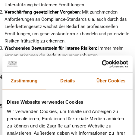
Unterstützung bei internen Ermittlungen.
Verschärfung gesetzlicher Vorgaben:
Mit zunehmenden
Anforderungen an Compliance-Standards u.a. auch durch das
Lieferkettengesetz wächst der Bedarf an professionellen
Ermittlungen, um gesetzeskonform zu handeln und potenzielle
Risiken frühzeitig zu erkennen.
Wachsendes Bewusstsein für interne Risiken:
Immer mehr
Firmen erkennen die Bedeutung einer robusten
Sicherheitsstrategie zum Schutz ihrer Ressourcen sowie zur
Wahrung ihres Rufs.
Technologischer Fortschritt:
Die Verfügbarkeit innovativer
Zustimmung
Details
Über Cookies
Ermittlungstechniken ermöglicht es uns, schneller und
präziser zu arbeiten als je zuvor – ein entscheidender Vorteil
für unsere gewerblichen Kunden.
Diese Webseite verwendet Cookies
Vertrauen durch Transparenz:
Unsere transparente
Wir verwenden Cookies, um Inhalte und Anzeigen zu
Arbeitsweise schafft Vertrauen bei unseren Klienten; sie
personalisieren, Funktionen für soziale Medien anbieten
wissen genau, dass ihre Anliegen diskret behandelt werden.
zu können und die Zugriffe auf unsere Website zu
analysieren. Außerdem geben wir Informationen zu Ihrer