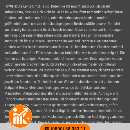
Hinweis:
Die Lentz GmbH & Co. Detektive KG macht ausdrücklich darauf
aufmerksam, dass es sich nicht bei allen im Webauftritt namentlich aufgeführten
Städten und Ländern um Büros, oder Niederlassungen handelt, sondern
größtenteils auch um von der nächstgelegenen Betriebsstätte unserer Detektei
aus ständig betreuten und für die beschriebenen Observationen und Ermittlungen
einmalig, oder regelmäßig aufgesuchte Einsatzorte; dies gilt insbesondere
ausdrücklich für alle unsere Einsatzorte im Ausland. Nicht in allen genannten
Städten werden Betriebsstätten unterhalten. Die beschriebenen Einsätze sind real
und authentisch. Alle Fälle haben sich so tatsächlich wie beschrieben ereignet. Die
Namen von beteiligten Personen, oder Unternehmen, bzw. Detailangaben wurden
jedoch geändert, soweit hierdurch die Persönlichkeitsrechte der Betroffenen
verletzt worden wären und Rückschlüsse auf ihre Identität möglich gewesen wäre.
Die Veröffentlichung der Fallbeispiele erfolgte mit freundlicher Genehmigung der
jeweiligen Mandanten. Die Inhalte dieser Webseite sind niemals und zu keinem
Zeitpunkt Bestandteil eines Vertrages zwischen der Detektei und einem
Mandanten. Maßgebend sind allein und ausschließlich die in der Auftrags- und
Honorarvereinbarung niedergelegten und dokumentierten Vereinbarungen und
Absprachen, bzw. etwaige sonstige Nebenabreden und Vereinbarungen, sofern
jeweils wechselseitig schriftlich bestätigt. Mündliche Nebenabreden bedürfen zu
ihrer Wirksamkeit immer der wechselseitigen, schriftlichen Bestätigung zwischen
Detektei und Mandant. Dieser Hinweis ist ausdrücklich als ständiger Teil unseres
Webauftrittes zu verstehen und gültig für alle Seiten, auf denen er eingeblendet
☎ (0800) 88 333 11