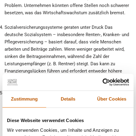
Problem. Unternehmen könnten offene Stellen noch schwerer
besetzen, was das Wirtschaftswachstum zusätzlich bremst.
Sozialversicherungssysteme geraten unter Druck Das
deutsche Sozialsystem – insbesondere Renten-, Kranken- und
Pflegeversicherung – basiert darauf, dass viele Menschen
arbeiten und Beiträge zahlen. Wenn weniger gearbeitet wird,
sinken die Beitragseinnahmen, während die Zahl der
Leistungsempfänger (z. B. Rentner) steigt. Das kann zu
Finanzierungslücken führen und erfordert entweder höhere
Beiträge, geringere Leistungen oder staatliche Zuschüsse.
Wohlstand und Lebensstandard könnten sinken Langfristig
Zustimmung
Details
Über Cookies
hängt der Wohlstand einer Gesellschaft von ihrer
wirtschaftlichen Leistungsfähigkeit ab. Wenn weniger
gearbeitet und weniger produziert wird, wächst die Wirtschaft
Diese Webseite verwendet Cookies
langsamer. Das kann bedeuten, dass Einkommen und
Kaufkraft stagnieren oder sogar sinken. Auch staatliche
Wir verwenden Cookies, um Inhalte und Anzeigen zu