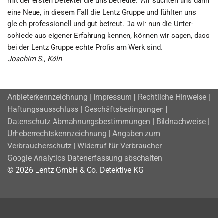
mit der ersten Detektei die uns betreute. Wir suchten uns dann
eine Neue, in diesem Fall die Lentz Gruppe und fühlten uns
gleich pro­fess­ionell und gut betreut. Da wir nun die Unter­
schiede aus eigener Erfahrung kennen, können wir sagen, dass
bei der Lentz Gruppe echte Profis am Werk sind.
Joachim S., Köln
Anbieterkennzeichnung | Impressum
|
Rechtliche Hinweise |
Haftungsausschluss
|
Geschäftsbedingungen
|
Datenschutz
Abmahnungsbestimmungen
|
Bildnachweise |
Urheberrechtskennzeichnung
|
Angaben zum
Verbraucherschutz
|
Widerruf für Verbraucher
Google Analytics Datenerfassung abschalten
© 2026 Lentz GmbH & Co. Detektive KG